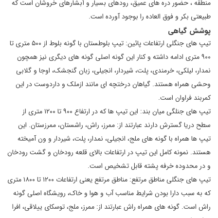
منطقه ، حضور دره های عمیق، رودهای بسیار و آبشارهای خروشان است که
طبیعتی بکر و فوق العاده را بوجود آورده است.
پوشش گیاهی
تیپ های جنگلی ارتفاعات پائین: تیپ بلوطستان با گونه بلوط از ۵۰۰ متری تا
۹۰۰ متری ادامه داشته و کنار این گونه اصلی گونه های دیگری نیز همچون
نمدار، لیلکی، خرمندی، پلت، شیردار، انجیلی، زبان گنجشک، اوجا و گلابی
وحشی همراه هستند. گیاهان درختچه ای مانند ازملک و داردوست در این
کمربند فراوان است.
تیپ های جنلگی میان بند: این تیپ ها که در ارتفاع ۹۰۰ تا ۱۲۰۰ متری از
سطح دریا گسترش دارند عبارتند از: ممرز، راش، راشستان، ممرزستان. این
تیپ ها همراه با گونه های ملج، انجیلی، نمدار، پلت، شیردار و ون آمیخته
هستند. نمونه کامل این تیپ در ارتفاعات بالای قلعه رودخان و گشت رودخان
و در محدوده خرفه پشته قابل تشخیص است.
تیپ های جنگلی مناطق مرتفع: مناطق مرتفع یعنی ارتفاعات ۱۲۰۰ تا ۱۸۰۰ متری
که به سبب دارا بودن شرایط مناسب آب و هوا و خاک، رویشگاه اصلی گونه
راش است. گونه های همراه راش عبارتند از: ممرز، ملج، توسکای ییلاقی، افرا