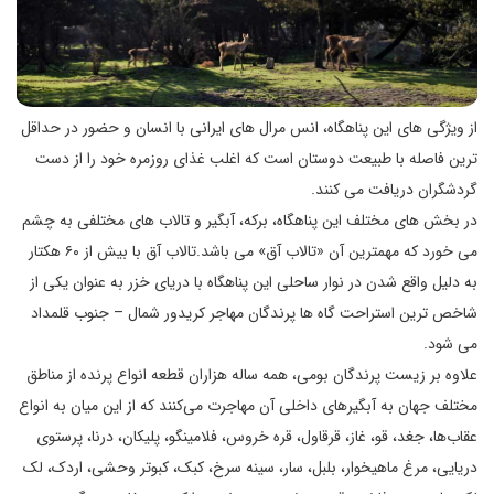
از ویژگی های این پناهگاه، انس مرال های ایرانی با انسان و حضور در حداقل
ترین فاصله با طبیعت دوستان است که اغلب غذای روزمره خود را از دست
گردشگران دریافت می کنند.
در بخش های مختلف این پناهگاه، برکه، آبگیر و تالاب های مختلفی به چشم
می خورد که مهمترین آن «تالاب آق» می باشد.
تالاب آق با بیش از ۶۰ هکتار
به دلیل واقع شدن در نوار ساحلی این پناهگاه با دریای خزر به عنوان یکی از
شاخص ترین استراحت گاه ها پرندگان مهاجر کریدور شمال – جنوب قلمداد
می شود.
علاوه بر زیست پرندگان بومی، همه ساله هزاران قطعه انواع پرنده از مناطق
مختلف جهان به آبگیرهای داخلی آن مهاجرت می‌کنند که از این میان به انواع
عقاب‌ها، جغد، قو، غاز، قرقاول، قره خروس، فلامینگو، پلیکان، درنا، پرستوی
دریایی، مرغ ماهیخوار، بلبل، سار، سینه سرخ، کبک، کبوتر وحشی، اردک، لک