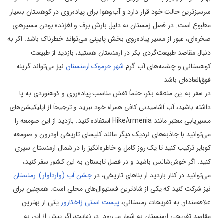
سرسبزترین حالت خود قرار دارد و آب‌وهوا برای پیاده‌روی در کوهستان بسیار
مطبوع است. در فصل زمستان به دلیل بارش برف و لغزنده بودن مسیرهای
صخره‌ای، عبور از مسیر پیاده‌روی بخش پایینی می‌تواند خطرناک باشد. اگر به
دنبال مقاصد طبیعت‌گردی بکر در ارمنستان هستید، بازدید از طبیعت
کوهستانی و چشمه‌های آب گرم
شهر جرموک ارمنستان
نیز می‌تواند گزینه
فوق‌العاده‌ای باشد.
در سفر به این منطقه بکر، حتماً کفش مناسب پیاده‌روی و کوهنوردی به پا
داشته باشید، آب آشامیدنی کافی همراه خود ببرید و ترجیحاً از اپلیکیشن‌های
مسیر‌یابی معتبر مانند HikeArmenia استفاده کنید. بازدید از این صومعه را
می‌توانید با جاذبه‌های نزدیک دیگر مانند کلیسای تاریخی اودزون و صومعه
کوبایر ترکیب کنید تا یک روز کامل و خاطره‌انگیز را در شمال ارمنستان سپری
کنید. اگر خوش‌شانس باشید و در فصل تابستان به این کشور سفر کنید،
می‌توانید در کنار بازدید از بناهای تاریخی، در
جشن آب (وارداوار) ارمنستان
نیز شرکت کنید که یکی از شادترین فستیوال‌های محلی است. همچنین برای
علاقه‌مندان به تفریحات زمستانی،
پیست اسکی زاخکازور
یکی از بهترین
مقاصد تفریحی ارمنستان به شمار می‌رود. در نهایت، اگر پیش از این به