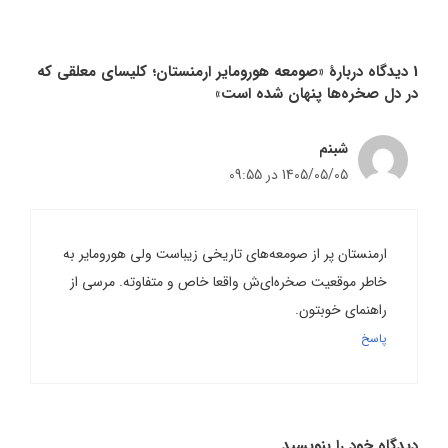
1 دیدگاه دربارهٔ «صومعه هورومایر ارمنستان؛ کلیسای معلقی که
در دل صخره‌ها پنهان شده است»
شبنم
1405/05/05 در 09:55
ارمنستان پر از صومعه‌های تاریخی زیباست ولی هورومایر به
خاطر موقعیت صخره‌ای‌ش واقعا خاص و متفاوته. مرسی از
راهنمای خوبتون.
پاسخ
دیدگاه خود را بنویسید