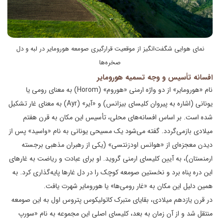
نمای هوایی شگفت‌انگیز از موقعیت قرارگیری صومعه هورومایر در لبه و دل
صخره‌ها
افسانه تأسیس و وجه تسمیه هورومایر
نام «هورومایر» از دو واژه ارمنی «هوروم» (Horom) به معنای رومی یا
یونانی (اشاره به پیروان کلیسای بیزانس) و «آیر» (Ayr) به معنای غار تشکیل
شده است. بر اساس افسانه‌های محلی، تأسیس این مکان به قرن هفتم
میلادی بازمی‌گردد. گفته می‌شود یک مسیحی یونانی به نام «واسید» پس از
دیدن معجزه‌ای از «هوانس اودزنتسی» (یکی از رهبران مذهبی برجسته
ارمنستان)، به آیین کلیسای ارمنی گروید. او برای عبادت و ریاضت به غارهای
این دره پناه برد و نخستین صومعه کوچک را در دل غارها پایه‌گذاری کرد. به
همین دلیل این مکان به «غار رومی‌ها» یا هورومایر شهرت یافت.
در قرن یازدهم میلادی، بقایای متبرک کاتولیکوس پتروس اول به این صومعه
منتقل شد و از آن زمان به بعد، کلیسای اصلی این مجموعه به نام «سورپ