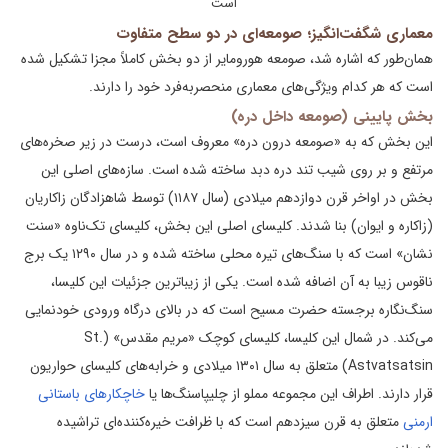
است
معماری شگفت‌انگیز؛ صومعه‌ای در دو سطح متفاوت
همان‌طور که اشاره شد، صومعه هورومایر از دو بخش کاملاً مجزا تشکیل شده
است که هر کدام ویژگی‌های معماری منحصر‌به‌فرد خود را دارند.
بخش پایینی (صومعه داخل دره)
این بخش که به «صومعه درون دره» معروف است، درست در زیر صخره‌های
مرتفع و بر روی شیب تند دره دبد ساخته شده است. سازه‌های اصلی این
بخش در اواخر قرن دوازدهم میلادی (سال ۱۱۸۷) توسط شاهزادگان زاکاریان
(زاکاره و ایوان) بنا شدند. کلیسای اصلی این بخش، کلیسای تک‌ناوه «سنت
نشان» است که با سنگ‌های تیره محلی ساخته شده و در سال ۱۲۹۰ یک برج
ناقوس زیبا به آن اضافه شده است. یکی از زیباترین جزئیات این کلیسا،
سنگ‌نگاره برجسته حضرت مسیح است که در بالای درگاه ورودی خودنمایی
می‌کند. در شمال این کلیسا، کلیسای کوچک «مریم مقدس» (St.
Astvatsatsin) متعلق به سال ۱۳۰۱ میلادی و خرابه‌های کلیسای حواریون
قرار دارند. اطراف این مجموعه مملو از چلیپاسنگ‌ها یا
خاچکارهای باستانی
ارمنی
متعلق به قرن سیزدهم است که با ظرافت خیره‌کننده‌ای تراشیده