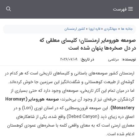
فتن
فهرست
ه
حتوا
جاذبه ها
»
جهانگردی
»
قاره اروپا
»
کشور ارمنستان
صومعه هورومایر ارمنستان؛ کلیسای معلقی که
در دل صخره‌ها پنهان شده است
نویسنده:
مرتضی
در تاریخ:
2026/07/09
ارمنستان کشور صومعه‌های باستانی و کلیساهای تاریخی است که هر کدام در
گوشه‌ای از طبیعت کوهستانی و شگفت‌انگیز این سرزمین جا خوش کرده‌اند.
اما در میان تمام این آثار تاریخی، صومعه‌ای وجود دارد که حتی بسیاری از
گردشگران حرفه‌ای نیز از وجود آن بی‌خبرند؛
صومعه هورومایر (Horomayr
Monastery)
. این صومعه قرون‌وسطایی که در استان لوری (Lori) و در
اعماق دره زیبای دَبِد (Debed Canyon) واقع شده، یکی از شاهکارهای
معماری ارمنی است که به معنای واقعی کلمه با صخره‌های عمودی کوهستان
ادغام شده است.