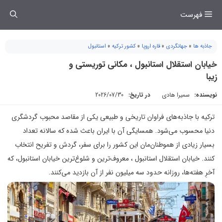
فتن
فهرست
ه
حتوا
جاذبه ها
»
جهانگردی
»
قاره اروپا
»
کشور ترکیه
»
استانبول
خیابان استقلال استانبول ، مکانی توریستی و
زیبا
نویسنده:
سمیرا هادی
در تاریخ:
2026/07/30
ترکیه با جاذبه‌های فراوان تاریخی و طبیعی یکی از مقاصد محبوب گردشگری
دنیا محسوب می‌شود. همسایگی آن با ایران باعث شده که سالانه تعداد
بسیار زیادی از هموطنان‌مان این کشور را برای سفر، گردش و تفریح انتخاب
کنند. خیابان استقلال استانبول ، معروف‌ترین و شلوغ‌ترین خیابان استانبول، که
آخرِ هفته‌ها، روزانه حدود سه میلیون نفر از آن بازدید می‌کنند.