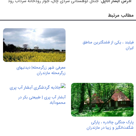
آدرس آبشار اکاپل
: جنگل کوهستانی سردی چال، جوار رودخانه سردآب رود
مطالب مرتبط
فیلبند ، یکی از قشنگترین مناطق
ایران
معرفی شهر زرگرمحله| دیدنیهای
زرگرمحله مازندران
آبشار آب پری | طبیعتی بکر در
محمودآباد
پارک جنگلی چالدره ، پارکی
شگفت‌انگیز و زیبا در مازندران