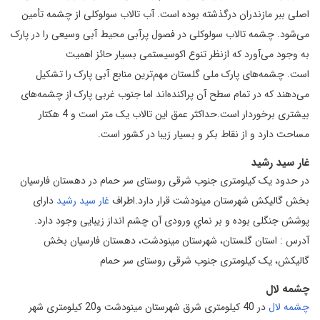
اصلی ببر مازندران درگذشته بوده است. آب تالاب سولوکلی از چشمه تأمین
می‌شود. چشمه تالاب سولوکلی در فصول پرآبی محیط آبی وسیعی را در پارک
به وجود می‌آورد که ازنظر تنوع اکوسیستمی بسیار حائز اهمیت
است. چشمه‌های پارک ملی گلستان مهم‌ترین منابع آبی پارک را تشکیل
می‌دهند که در تمام سطح آن پراکنده‌اند اما جنوب غربی پارک از چشمه‌های
بیشتری برخوردار است.حداکثر عمق این تالاب یک متر است و 4 هکتار
مساحت دارد و از نقاط بکر و بسیار زیبا در کشور است.
غار سيد رشيد
در حدود يک کيلومتری جنوب شرقی روستای سر حمام در دهستان فارسيان
بخش گاليکش شهرستان مينودشت قرار دارد.اطراف
غار سيد رشيد
دارای
پوشش جنگلی بوده و بر نماي ورودی آن چشم انداز زيبايی وجود دارد.
آدرس : استان گلستان، شهرستان مینودشت، دهستان فارسیان بخش
گالیکش، یک کیلومتری جنوب شرقی روستای سر حمام
چشمه لال
چشمه لال
در 40 کیلومتری شرق شهرستان مینودشت و20 کیلومتری شهر