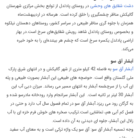
دشت شقایق های وحشی
در روستای پادلدل از توابع بخش مرکزی شهرستان
گالیکش مناظر چشمگیری را خلق کرده است. هرساله در اردیبهشت‌ماه
همزمان با جلوه گری مناظر طبیعی در سراسر کشور، روستاهای دهستان نیلکوه
و بخصوص روستای پادلدل شاهد رویش شقایق‌های سرخ است.در بهار
اراضی پادلدل یکسره سرخ است که چشم هر بیننده‌ای را به خود خیره
می‌کند.
آبشار آق سو
آبشار آق سو
به فاصله 42 کیلو متری از شهر گالیکش و در انتهای شرق پارک
ملی گلستان واقع است. حوضچه های طبیعی این آبشار بصورت طبیعی و پله
ای آب را از سرچشمه آبشار به انتهای مسیر می رساند. میزان دبی آب این
آبشار 30 لیتر بر ثانیه است. این آبشار سرانجام وارد رودخانه مادرسو شده و
به گرگان رود می ریزد.آبشار آق سو در تمام فصول سال آب دارد و حتی در
فصل کم آبی هم، تماشایی است.ترکیب صخره های خوش فرم خزه ای با آب
زلال این آبشار، جلوه ای دیدنی به آن داده است.
وجه تسمیه آبشار آق سو: آق سو یک واژه ترکی است و به معنای آب سفید
می باشد.