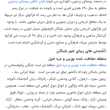
در مسجد روستای زردویی نگهداری می شوند.
قرآن خطی روستای زردویی
متعلق به سال ۸۹۰ هجری قمری است و باتوجه به شباهت در نوع رسم
الخط، تذهیب و تزئینات قرآن ها، به نظر می رسد که قرآنهای دیگر نیز مربوط
به یک مقطع تاریخی و دوران تیموری و اوایل دوران صفوی باشند. با وجود
این قرآنهای تاریخی برای بخش باینگان ظرفیتهای بسیار خوبی در زمینه جذب
گردشگر مذهبی و فرهنگی وجود دارد.اخیرا و در سال ۹۷ کار مرمت این قرآنها
توسط سازمان میراث فرهنگی و صنایع دستی و گردشگری انجام شده است.
منطقه حفاظت شده بوزین و مره خیل
منطقه حفاظت شده بوزین و مره خیل
منطقه ای است جنگلی وکوهستانی در
بخش باینگان پاوه که باکشور عراق نیز هم مرز است . بلوط ایرانی ،بنه ،
زیتون ،مورد ، ارغوان ، گلابی وحشی ،کیکم ، زالزالک ،زبان گنجشک ،آلوچه
،ختمی ،سیاه تلو ،لاله واژگون از انواع تنوع گیاهی این منطقه است. همچنین
این منطقه دارای تنوع جانوری منحصر بفرد از جمله بز وپازن ، شوکا ،قوج
ومیش ،گراز ، پلنگ ،سیاه گوش ، سنجاب ایرانی ، گربه وحشی ،شغال ، گرگ
، تشی ،روباه، تیهو ،کبک ، کمرکلی بزرگ ،گنجشک سانان ، عقاب ، مارپلنگی ،