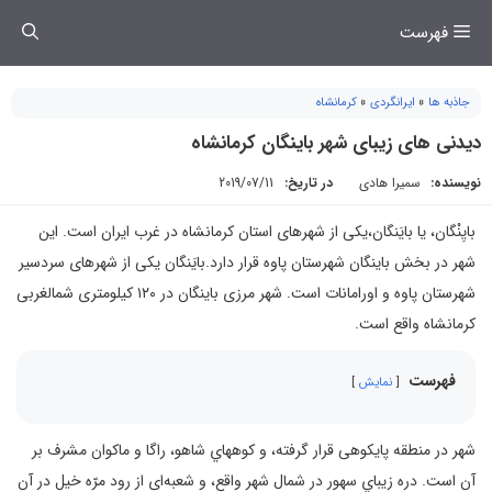
فتن
فهرست
ه
حتوا
جاذبه ها
»
ایرانگردی
»
کرمانشاه
دیدنی های زیبای شهر باینگان کرمانشاه
نویسنده:
سمیرا هادی
در تاریخ:
2019/07/11
بايِنْگان‌، يا بايَنگان‌،یکی از شهرهای استان کرمانشاه در غرب ایران است. این
شهر در بخش باینگان شهرستان پاوه قرار دارد.بایَنگان یکی از شهرهای سردسیر
شهرستان پاوه و اورامانات است. شهر مرزی باینگان در ۱۲۰ کیلومتری شمالغربی
کرمانشاه واقع است.
فهرست
نمایش
شهر در منطقه پايكوهى‌ قرار گرفته‌، و كوههاي‌ شاهو، راگا و ماكوان‌ مشرف‌ بر
آن‌ است‌. دره زيباي‌ سهور در شمال‌ شهر واقع‌، و شعبه‌ای از رود مرّه‌ خيل‌ در آن‌