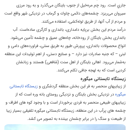
جاري‌ است‌. رود چم‌ مره‌خيل‌ از جنوب‌ باينگان‌ مى‌گذرد و به‌ رود مرزی
سيروان‌ مى‌ريزد. چشمه‌های دائمى‌ چاوك‌ و گرماب‌ در نزديكى‌ شهر واقع‌ است‌
و مردم‌ از آب‌ آنها، از طريق‌ لوله‌كشى‌، استفاده‌ مى‌كنند.
درآمد مردم این بخش برپایه دامداری، باغداری و کارگری ساده‌است. آب
باغداری بخش باینگان از رودخانه، چاه‌های عمیق و چشمه تأمین می‌شود.
انواع محصولات باغداری، پرورش طیور به طریق سنتی، فراورده‌های دامی و
لبنی – که جنبه صادرات نیز دارد – و صنایع دستی، از اهم تولیدات این منطقه
به‌شمار می‌رود. اهالى‌ باينگان‌ از اهل‌ سنت‌ (شافعى‌) هستند و زبانشان‌
كرديی است‌ كه‌ به‌ لهجه جافى‌ تكلم‌ مى‌كنند.
زیستگاه تابستانی میگوره
از زیباییهای منحصر به فر این بخش منطقه گردشگری و
زیستگاه تابستانی
میگوره
در نزدیکی بخش باینگان و نزدیگی روستای بانه وره است که از
زیباییهای طبیعی منحصر به فردی برخوردار است و با وجود کوه ‌های اطراف و
چشمه‌ های پرآب در این منطقه، زیستگاه تابستانی میگوره تلفیقی بسیار زیبا
از طبیعت و سنگ را در برابر چشمان بیننده به تصویر می کشد.