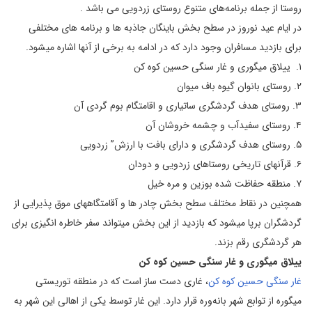
روستا از جمله برنامه‌های متنوع روستای زردویی می باشد .
در ایام عید نوروز در سطح بخش باینگان جاذبه ها و برنامه های مختلفی
برای بازدید مسافران وجود دارد که در ادامه به برخی از آنها اشاره میشود.
۱. ییلاق میگوری و غار سنگی حسین کوه کن
۲. روستای بانوان گیوه باف میوان
۳. روستای هدف گردشگری ساتیاری و اقامتگام بوم گردی آن
۴. روستای سفیدآب و چشمه خروشان آن
۵. روستای هدف گردشگری و دارای بافت با ارزش” زردویی
۶. قرآنهای تاریخی روستاهای زردویی و دودان
۷. منطقه حفاظت شده بوزین و مره خیل
همچنین در نقاط مختلف سطح بخش چادر ها و آقامتگاههای موق پذیرایی از
گردشگران برپا میشود که بازدید از این بخش میتواند سفر خاطره انگیزی برای
هر گردشگری رقم بزند.
ییلاق میگوری و غار سنگی حسین کوه کن
غار سنگی حسین کوه کن
، غاری دست ‌ساز است که در منطقه توریستی
میگوره از توابع شهر بانه‌وره قرار دارد. این غار توسط یکی از اهالی این شهر به