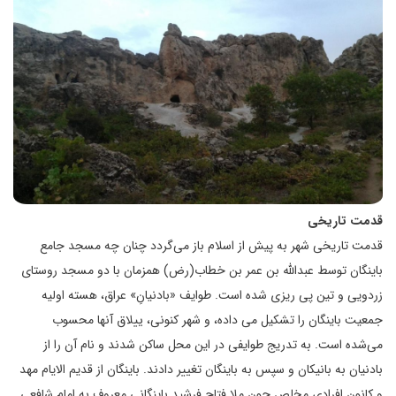
قدمت تاريخی
قدمت‌ تاريخى‌ شهر به‌ پیش از اسلام باز مى‌گردد چنان چه مسجد جامع
باینگان توسط عبدالله بن عمر بن خطاب(رض) همزمان با دو مسجد روستای
زردویی و تین پی ریزی شده است. طوايف‌ «بادنيان‌ِ» عراق‌، هسته اوليه
جمعيت‌ باينگان‌ را تشكيل‌ می داده، و شهر كنونى‌، ييلاق‌ آنها محسوب‌
مى‌شده‌ است‌. به‌ تدريج‌ طوايفى‌ در اين‌ محل‌ ساكن‌ شدند و نام‌ آن‌ را از
بادنيان‌ به‌ بانيكان و سپس به باينگان‌ تغيير دادند. باینگان از قدیم الایام مهد
و کانون افرادی مخلص چون ملا فتاح فرشید باینگانی معروف به امام شافعی