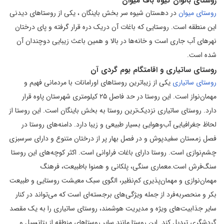
روستای بانوان گیوه باف میوان
روستای میوان
در دهستان شیوه سر بخش باینگان ، یکی از روستاهای دیدنی
این منطقه است. روستایی که باغات آن دریک دره قرار گرفته و پای درختان
نهر‌های آب جاری است و خانه‌ها در بالا و همین باعث زیبایی دوچندان آن
شده است.
روستای ساتیاری و اقامتگام بوم گردی آن
روستای ساتیاری
یکی از زیباترین روستاهای اورامانات با مردمانی فهیم و
مهمان‌نواز است. این روستا در حد فاصل ۲۵ کیلومتری شهرستان پاوه قرار
دارد. روستای ساتیاری نزدیک‌ترین روستا به بخش باینگان است. این روستا از
لحاظ جغرافیایی آب‌وهوایی بسیار طبیعی و زیبا دارد. دامنه‌های روستا در
فصل زمستان سفیدپوش و در فصل بهار پر از درختان متنوع و دارای سرسبزی
چشم‌نوازی است. روستا دارای باغات فراوانی است. اکثر کوچه‌های این روستا
سنگ‌فرش است.معماری سنگی، پلکانی و همنوا باطبیعت، فرهنگ
مهمان‌نوازی و مهمان‌پذیری کم‌نظیر، الگوی سبک معیشت روستایی و طبیعت
بکر و منحصربه‌فرد از جمله ویژگی‌های برجسته‌ای است که می‌تواند در کنار
سایر جذابیت‌های ویژه و مدیریت هوشمند، روستای ساتیاری را به یک مقصد
گردشگری تبدیل کند. این روستا مانند سایر روستاهای منطقه از پتانسیل و